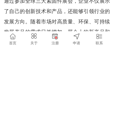
通过参加全球三大紧固件展会，企业不仅展示
了自己的创新技术和产品，还能够引领行业的
发展方向。随着市场对高质量、环保、可持续
发展产品的需求日益增加，展会上的新产品和
新技术也展示了行业未来发展的趋势。通过展
首页
关于
注册
申请
联系
会，参展企业能够预测未来的市场需求，适时
调整自己的研发方向，提前占领市场制高点。
五、总结
全球三大紧固件展会——斯图加特紧固件展、
美国拉斯维加斯紧固件展和华网上海紧固件专