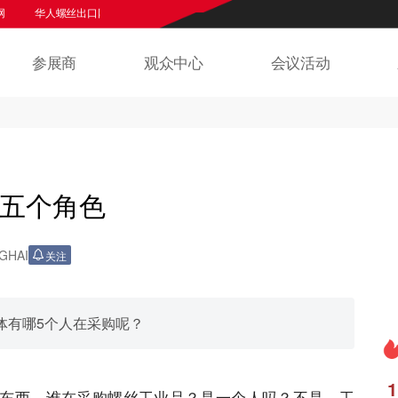
华人螺丝出口网
欢迎来到上海紧固件专业展官网
华人螺丝网
华人螺
参展商
观众中心
会议活动
五个角色
GHAI
关注
体有哪5个人在采购呢？
1
东西，谁在采购螺丝工业品？是一个人吗？不是，工