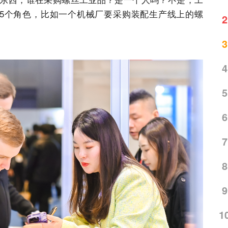
5个角色，比如一个机械厂要采购装配生产线上的螺
2
3
4
5
6
7
8
9
1