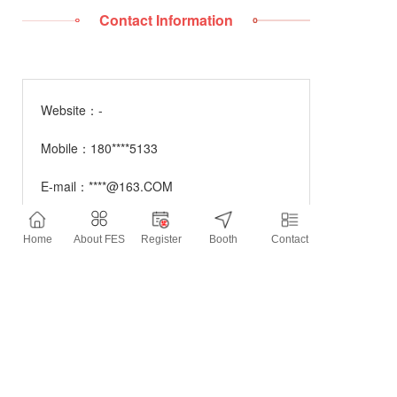
Contact Information
Website：
-
Mobile：
180****5133
E-mail：
****@163.COM
Home
About FES
Register
Booth
Contact